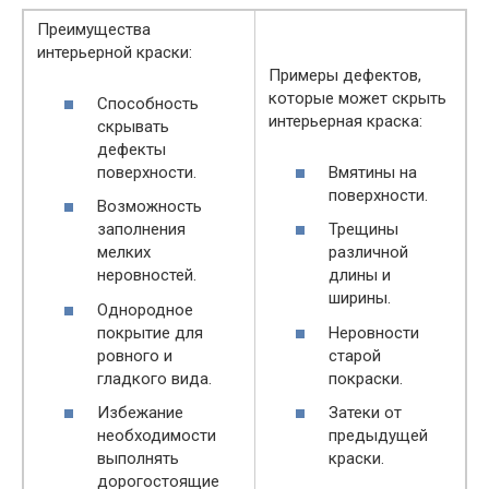
Преимущества
интерьерной краски:
Примеры дефектов,
которые может скрыть
Способность
интерьерная краска:
скрывать
дефекты
поверхности.
Вмятины на
поверхности.
Возможность
заполнения
Трещины
мелких
различной
неровностей.
длины и
ширины.
Однородное
покрытие для
Неровности
ровного и
старой
гладкого вида.
покраски.
Избежание
Затеки от
необходимости
предыдущей
выполнять
краски.
дорогостоящие