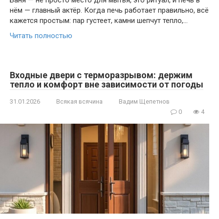
Баня — не просто место для мытья, это ритуал, и печь в
нём — главный актёр. Когда печь работает правильно, всё
кажется простым: пар густеет, камни шепчут тепло,…
Читать полностью
Входные двери с терморазрывом: держим
тепло и комфорт вне зависимости от погоды
31.01.2026
Всякая всячина
Вадим Щепетнов
0
4