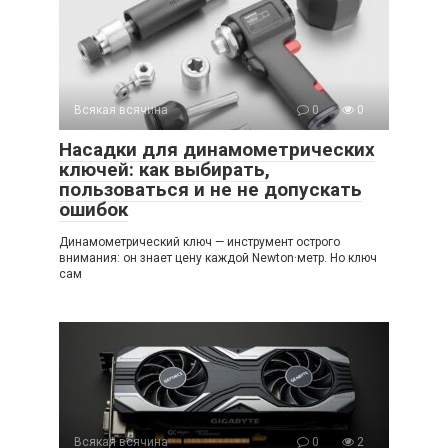
Всякая всячина
0
0
Насадки для динамометрических
ключей: как выбирать,
пользоваться и не не допускать
ошибок
Динамометрический ключ — инструмент острого
внимания: он знает цену каждой Newton·метр. Но ключ
сам
Всякая всячина
0
2