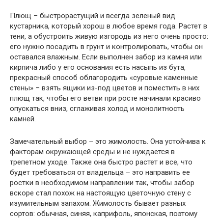
Плющ – быстрорастущий и всегда зеленый вид
кустарника, который хорош в любое время года. Растет в
тени, а обустроить живую изгородь из него очень просто:
его нужно посадить в грунт и контролировать, чтобы он
оставался влажным. Если выполнен забор из камня или
кирпича либо у его основания есть насыпь из бута,
прекрасный способ облагородить «суровые каменные
стены» – взять ящики из-под цветов и поместить в них
плющ так, чтобы его ветви при росте начинали красиво
опускаться вниз, сглаживая холод и монолитность
камней.
Замечательный выбор – это жимолость. Она устойчива к
факторам окружающей среды и не нуждается в
трепетном уходе. Также она быстро растет и все, что
будет требоваться от владельца – это направить ее
ростки в необходимом направлении так, чтобы забор
вскоре стал похож на настоящую цветочную стену с
изумительным запахом. Жимолость бывает разных
сортов: обычная, синяя, каприфоль, японская, поэтому