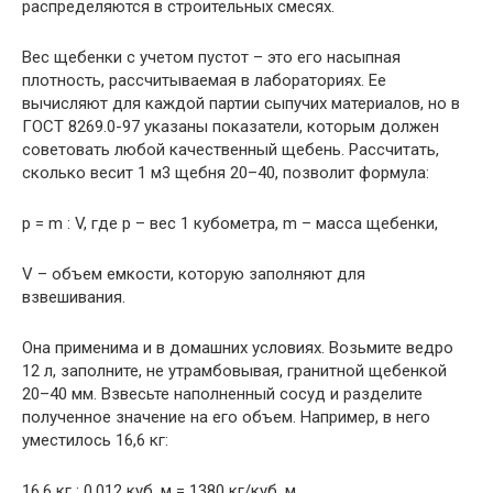
распределяются в строительных смесях.
Вес щебенки с учетом пустот – это его насыпная
плотность, рассчитываемая в лабораториях. Ее
вычисляют для каждой партии сыпучих материалов, но в
ГОСТ 8269.0-97 указаны показатели, которым должен
советовать любой качественный щебень. Рассчитать,
сколько весит 1 м3 щебня 20–40, позволит формула:
p = m : V, где p – вес 1 кубометра, m – масса щебенки,
V – объем емкости, которую заполняют для
взвешивания.
Она применима и в домашних условиях. Возьмите ведро
12 л, заполните, не утрамбовывая, гранитной щебенкой
20–40 мм. Взвесьте наполненный сосуд и разделите
полученное значение на его объем. Например, в него
уместилось 16,6 кг:
16,6 кг : 0,012 куб. м = 1380 кг/куб. м