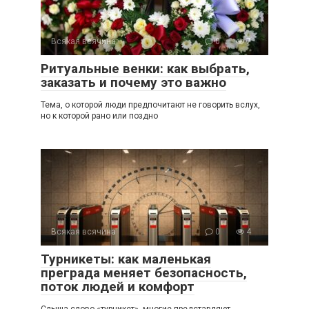
Всякая всячина
0
7
Ритуальные венки: как выбрать,
заказать и почему это важно
Тема, о которой люди предпочитают не говорить вслух,
но к которой рано или поздно
Всякая всячина
0
4
Турникеты: как маленькая
преграда меняет безопасность,
поток людей и комфорт
Слыша слово «турникет», многие представляют