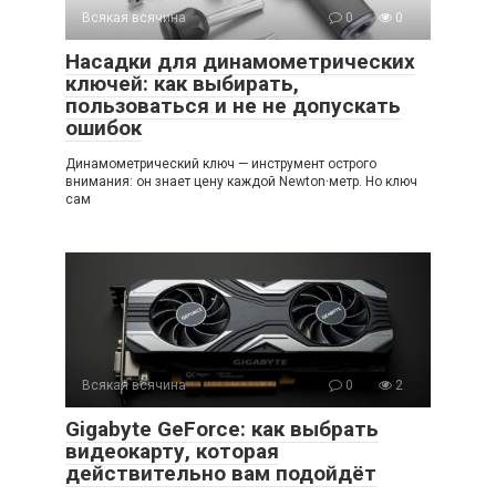
Всякая всячина
0
0
Насадки для динамометрических
ключей: как выбирать,
пользоваться и не не допускать
ошибок
Динамометрический ключ — инструмент острого
внимания: он знает цену каждой Newton·метр. Но ключ
сам
Всякая всячина
0
2
Gigabyte GeForce: как выбрать
видеокарту, которая
действительно вам подойдёт