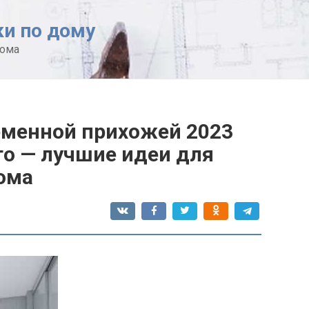
ки по дому
дома
еменной прихожей 2023
то — лучшие идеи для
ома