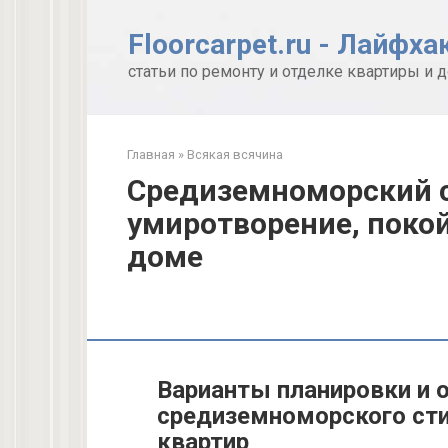
Перейти
к
Floorcarpet.ru - Лайфха
контенту
статьи по ремонту и отделке квартиры и 
Главная
»
Всякая всячина
Средиземноморский с
умиротворение, поко
доме
Варианты планировки и
средиземноморского сти
квартир