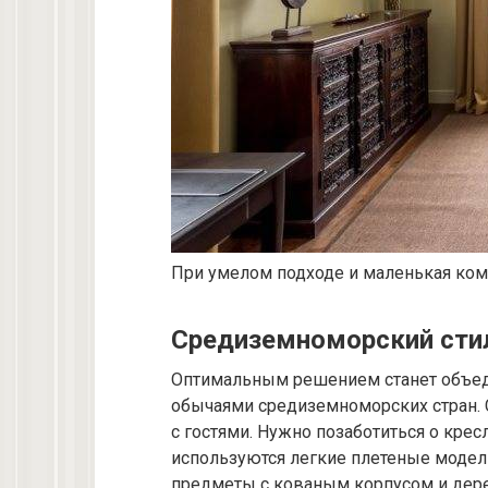
При умелом подходе и маленькая ком
Средиземноморский стил
Оптимальным решением станет объеди
обычаями средиземноморских стран. 
с гостями. Нужно позаботиться о кресл
используются легкие плетеные модел
предметы с кованым корпусом и дер