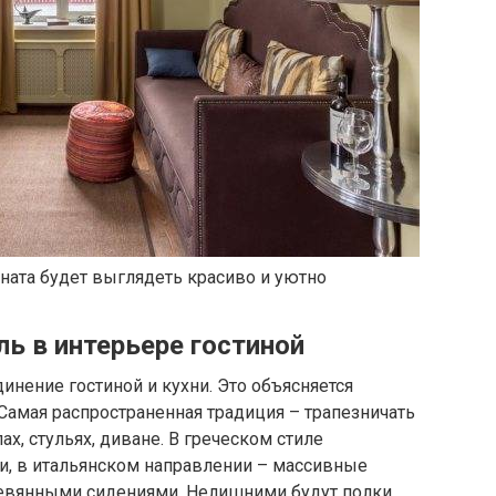
ната будет выглядеть красиво и уютно
ь в интерьере гостиной
нение гостиной и кухни. Это объясняется
Самая распространенная традиция – трапезничать
ах, стульях, диване. В греческом стиле
и, в итальянском направлении – массивные
евянными сидениями. Нелишними будут полки