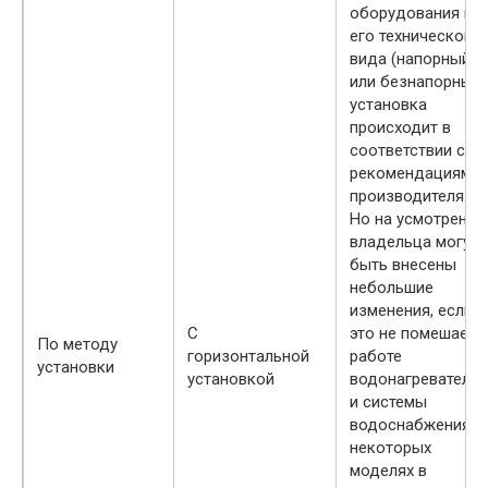
оборудования и
его технического
вида (напорный
или безнапорный)
установка
происходит в
соответствии с
рекомендациями
производителя.
Но на усмотрения
владельца могут
быть внесены
небольшие
изменения, если
С
это не помешает
По методу
горизонтальной
работе
установки
установкой
водонагревателя
и системы
водоснабжения. В
некоторых
моделях в