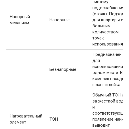
систему
водоснабжения
(стояк). Подходит
Напорный
Напорные
для квартиры с
механизм
большим
количеством
точек
использования
Предназначен
для
использования в
Безнапорные
одном месте. В
комплект входит
шланг и лейка.
Обычный ТЭН из-
за жёсткой воды
и
соответствующее
Нагревательный
ТЭН
появление накипи
элемент
выводит